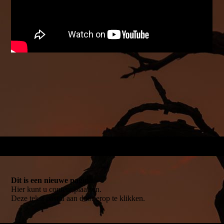
Dit is een nieuwe pagina.
Hier kunt u content plaatsen.
Deze tekst past u aan door erop te klikken.